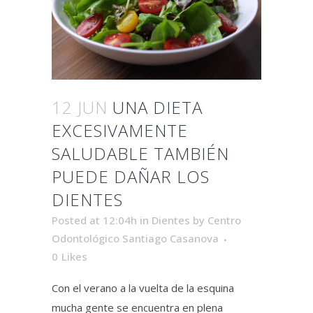
12 JUN
UNA DIETA
EXCESIVAMENTE
SALUDABLE TAMBIÉN
PUEDE DAÑAR LOS
DIENTES
Posted at 12:04h
in
Dientes
by
Centro
Odontológico Santiago Casanova
0
Likes
Con el verano a la vuelta de la esquina
mucha gente se encuentra en plena