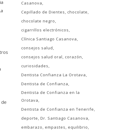
ia
Casanova
La
Cepillado de Dientes
chocolate
chocolate negro
cigarrillos electrónicos
Clínica Santiago Casanova
consejos salud
tros
consejos salud oral
corazón
curiosidades
a
Dentista Confianza La Orotava
Dentista de Confianza
Dentista de Confianza en la
Orotava
a de
Dentista de Confianza en Tenerife
deporte
Dr. Santiago Casanova
embarazo
empastes
equilibrio