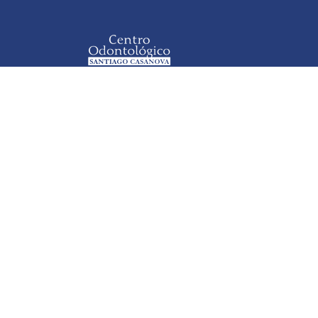
Una clínica diseñada para garantizar una atenci
acogedor y agradable, con todas las comodidad
Lunes a viernes de 9:00 a 21:00 horas.
Calle Juan Cullen, nº8, Edf. Guayarmina. La Orot
Infórmate de nuestros servicios:
Teléfono: 922 33 64 62
Cop