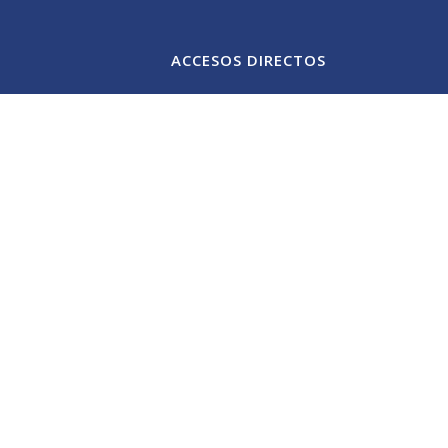
ACCESOS DIRECTOS
NTRO ODONTOLÓGICO SANTIAGO CASANOVA
TECNOLOGÍA
TRATAMIENTOS
CONTACTO
okies