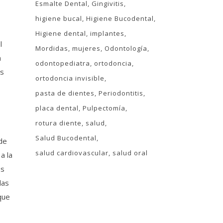
Esmalte Dental
Gingivitis
higiene bucal
Higiene Bucodental
Higiene dental
implantes
l
Mordidas
mujeres
Odontología
a
odontopediatra
ortodoncia
is
ortodoncia invisible
pasta de dientes
Periodontitis
placa dental
Pulpectomía
rotura diente
salud
Salud Bucodental
de
salud cardiovascular
salud oral
a la
es
las
que