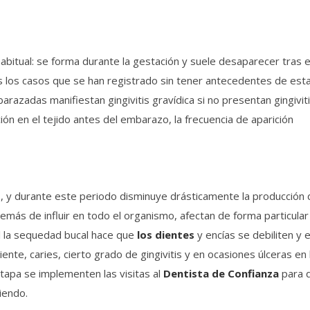
habitual: se forma durante la gestación y suele desaparecer tras e
s los casos que se han registrado sin tener antecedentes de est
zadas manifiestan gingivitis gravídica si no presentan gingivit
ón en el tejido antes del embarazo, la frecuencia de aparición
s, y durante este periodo disminuye drásticamente la producción 
ás de influir en todo el organismo, afectan de forma particular 
l la sequedad bucal hace que
los dientes
y encías se debiliten y 
nte, caries, cierto grado de gingivitis y en ocasiones úlceras en 
tapa se implementen las visitas al
Dentista de Confianza
para 
iendo.