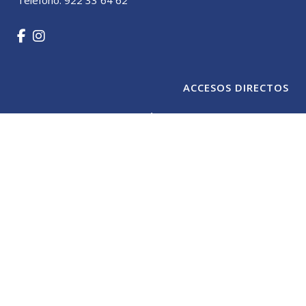
ACCESOS DIRECTOS
CENTRO ODONTOLÓGICO SANTIAGO CASANOVA
TECNOLOGÍA
TRATAMIENTOS
CONTACTO
Copyright 2026 –
Aviso legal
|
Política de privacidad
|
Política de
cookies