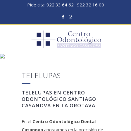
Pide cita:
922 33 64 62
·
922 32 16 00
TELELUPAS
Home
>
TECNOLOGÍA
>
TELELUPAS
TELELUPAS
TELELUPAS EN CENTRO
ODONTOLÓGICO SANTIAGO
CASANOVA EN LA OROTAVA
En el
Centro Odontológico Dental
Casanova
apostamos en la precisión de